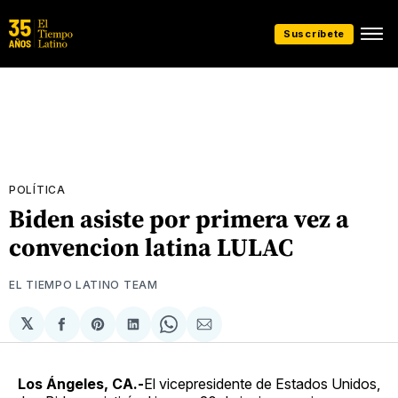
Suscríbete
POLÍTICA
Biden asiste por primera vez a
convencion latina LULAC
EL TIEMPO LATINO TEAM
𝕏
Compartir
Share
Compartir
Share
Compartir
en
on
en
on
via
Facebook
Pinterest
LinkedIn
WhatsApp
Email
Los Ángeles, CA.-
El vicepresidente de Estados Unidos,