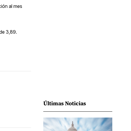
Facebook
Pinterest
LinkedIn
WhatsApp
Email
ción al mes
de 3,89.
Últimas Noticias