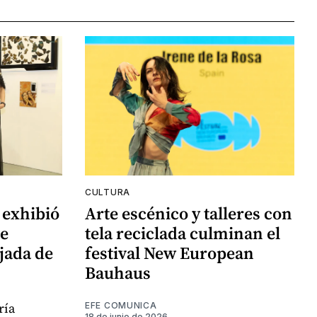
CULTURA
 exhibió
Arte escénico y talleres con
de
tela reciclada culminan el
jada de
festival New European
Bauhaus
ría
EFE COMUNICA
18 de junio de 2026