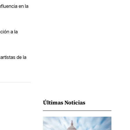
Facebook
Pinterest
LinkedIn
WhatsApp
Email
fluencia en la
ción a la
rtistas de la
Últimas Noticias