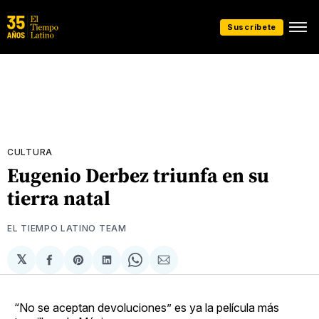
Suscríbete
CULTURA
Eugenio Derbez triunfa en su
tierra natal
EL TIEMPO LATINO TEAM
𝕏
Compartir
Share
Compartir
Share
Compartir
en
on
en
on
via
Facebook
Pinterest
LinkedIn
WhatsApp
Email
“No se aceptan devoluciones” es ya la película más