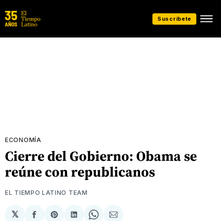
Suscríbete
ECONOMÍA
Cierre del Gobierno: Obama se
reúne con republicanos
EL TIEMPO LATINO TEAM
𝕏
Compartir
Share
Compartir
Share
Compartir