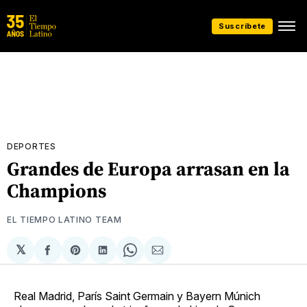
Suscríbete
DEPORTES
Grandes de Europa arrasan en la
Champions
EL TIEMPO LATINO TEAM
𝕏
Compartir
Share
Compartir
Share
Compartir
en
on
en
on
via
Facebook
Pinterest
LinkedIn
WhatsApp
Email
Real Madrid, París Saint Germain y Bayern Múnich