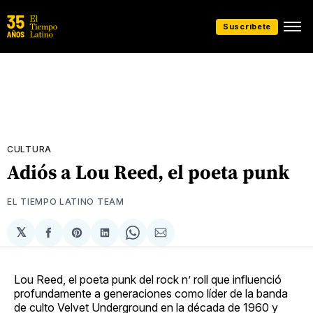
Suscríbete
CULTURA
Adiós a Lou Reed, el poeta punk
EL TIEMPO LATINO TEAM
𝕏
Compartir
Share
Compartir
Share
Compartir
en
on
en
on
via
Facebook
Pinterest
LinkedIn
WhatsApp
Email
Lou Reed, el poeta punk del rock n’ roll que influenció
profundamente a generaciones como líder de la banda
de culto Velvet Underground en la década de 1960 y