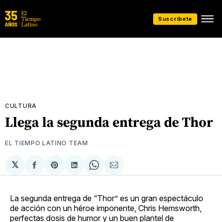
Suscríbete
CULTURA
Llega la segunda entrega de Thor
EL TIEMPO LATINO TEAM
𝕏
Compartir
Share
Compartir
Share
Compartir
en
on
en
on
via
Facebook
Pinterest
LinkedIn
WhatsApp
Email
La segunda entrega de “Thor” es un gran espectáculo
de acción con un héroe imponente, Chris Hemsworth,
perfectas dosis de humor y un buen plantel de