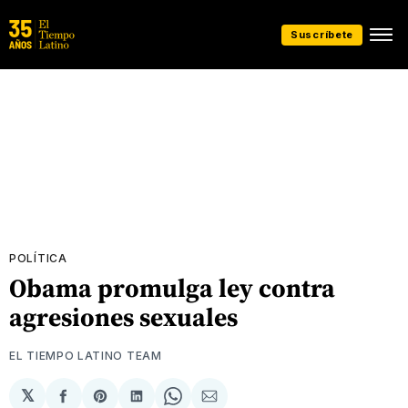
Suscríbete
POLÍTICA
Obama promulga ley contra
agresiones sexuales
EL TIEMPO LATINO TEAM
𝕏
Compartir
Share
Compartir
Share
Compartir