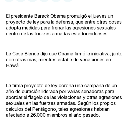
en
on
en
on
via
Facebook
Pinterest
LinkedIn
WhatsApp
Email
El presidente Barack Obama promulgó el jueves un
proyecto de ley para la defensa, que entre otras cosas
adopta medidas para frenar las agresiones sexuales
dentro de las fuerzas armadas estadounidenses.
La Casa Blanca dijo que Obama firmó la iniciativa, junto
con otras más, mientras estaba de vacaciones en
Hawái.
La firma proyecto de ley corona una campaña de un
año de duración liderada por varias senadoras para
abordar el flagelo de las violaciones y otras agresiones
sexuales en las fuerzas armadas. Según los propios
cálculos del Pentágono, tales agresiones habrían
afectado a 26.000 miembros el año pasado.