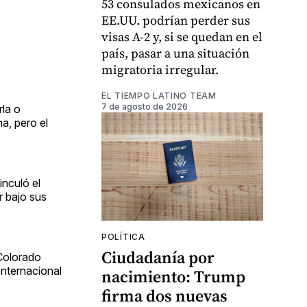
53 consulados mexicanos en
EE.UU. podrían perder sus
visas A-2 y, si se quedan en el
país, pasar a una situación
migratoria irregular.
EL TIEMPO LATINO TEAM
7 de agosto de 2026
rla o
a, pero el
inculó el
r bajo sus
POLÍTICA
Ciudadanía por
 Colorado
Internacional
nacimiento: Trump
firma dos nuevas