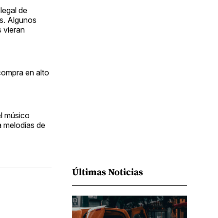
Facebook
Pinterest
LinkedIn
WhatsApp
Email
legal de
as. Algunos
s vieran
compra en alto
el músico
a melodías de
Últimas Noticias