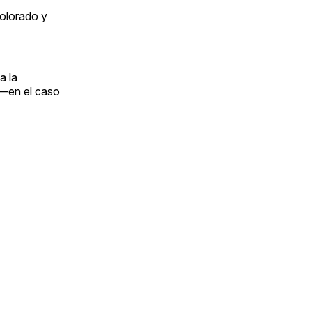
olorado y
a la
 —en el caso