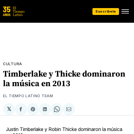
Suscríbete
CULTURA
Timberlake y Thicke dominaron
la música en 2013
EL TIEMPO LATINO TEAM
𝕏
Compartir
Share
Compartir
Share
Compartir
en
on
en
on
via
Facebook
Pinterest
LinkedIn
WhatsApp
Email
Justin Timberlake y Robin Thicke dominaron la música