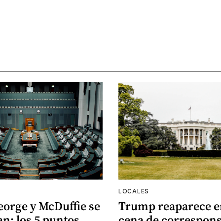
LOCALES
eorge y McDuffie se
Trump reaparece e
n: los 5 puntos
cena de correspons