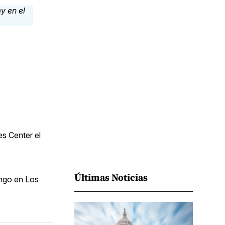
Facebook
Pinterest
LinkedIn
WhatsApp
Email
es Center el
Últimas Noticias
ingo en Los