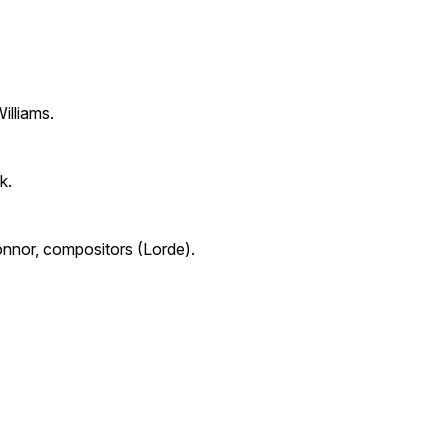
illiams.
k.
Connor, compositors (Lorde).