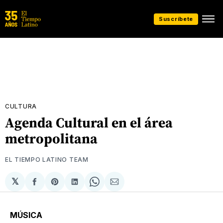
Suscríbete
CULTURA
Agenda Cultural en el área
metropolitana
EL TIEMPO LATINO TEAM
𝕏
Compartir
Share
Compartir
Share
Compartir
en
on
en
on
via
Facebook
Pinterest
LinkedIn
WhatsApp
Email
MÚSICA