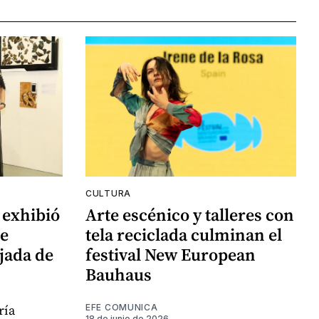
CULTURA
 exhibió
Arte escénico y talleres con
de
tela reciclada culminan el
jada de
festival New European
Bauhaus
ría
EFE COMUNICA
18 de junio de 2026