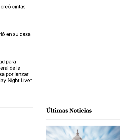
Facebook
Pinterest
LinkedIn
WhatsApp
Email
creó cintas
ió en su casa
ad para
eral de la
a por lanzar
ay Night Live”
Últimas Noticias