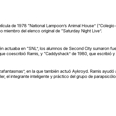
ícula de 1978 “National Lampoon’s Animal House” (“Colegio 
 miembro del elenco original de “Saturday Night Live”.
bién actuaba en “SNL”, los alumnos de Second City sumaron fu
e coescribió Ramis, y “Caddyshack” de 1980, que escribió y d
fantasmas”, en la que también actuó Aykroyd. Ramis ayudó a 
er, el integrante inteligente y práctico del grupo de parapsicó