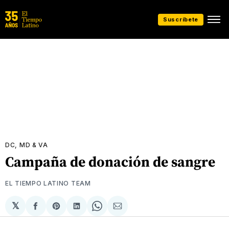
Suscríbete
DC, MD & VA
Campaña de donación de sangre
EL TIEMPO LATINO TEAM
𝕏
Compartir
Share
Compartir
Share
Compartir
en
on
en
on
via