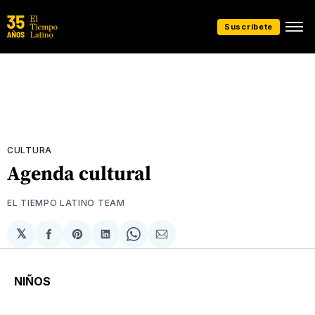
Suscríbete
CULTURA
Agenda cultural
EL TIEMPO LATINO TEAM
𝕏
Compartir
Share
Compartir
Share
Compartir
en
on
en
on
via
Facebook
Pinterest
LinkedIn
WhatsApp
Email
NIÑOS