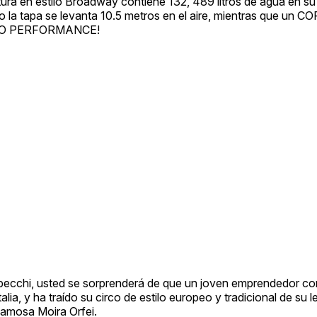
ra en estilo Broadway contiene 132, 489 litros de agua en su i
o la tapa se levanta 10.5 metros en el aire, mientras que un 
TO PERFORMANCE!
Rebecchi, usted se sorprenderá de que un joven emprendedor c
lia, y ha traído su circo de estilo europeo y tradicional de su 
 famosa Moira Orfei.