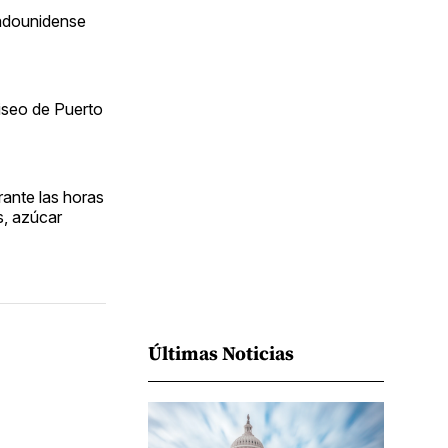
Facebook
Pinterest
LinkedIn
WhatsApp
Email
tadounidense
liseo de Puerto
rante las horas
s, azúcar
Últimas Noticias