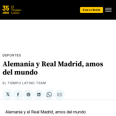
Suscríbete
DEPORTES
Alemania y Real Madrid, amos
del mundo
EL TIEMPO LATINO TEAM
𝕏
Compartir
Share
Compartir
Share
Compartir
en
on
en
on
via
Facebook
Pinterest
LinkedIn
WhatsApp
Email
Alemania y el Real Madrid, amos del mundo