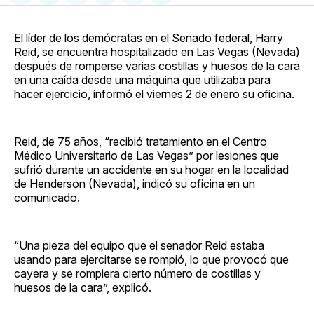
en
on
en
on
via
Facebook
Pinterest
LinkedIn
WhatsApp
Email
El líder de los demócratas en el Senado federal, Harry
Reid, se encuentra hospitalizado en Las Vegas (Nevada)
después de romperse varias costillas y huesos de la cara
en una caída desde una máquina que utilizaba para
hacer ejercicio, informó el viernes 2 de enero su oficina.
Reid, de 75 años, “recibió tratamiento en el Centro
Médico Universitario de Las Vegas” por lesiones que
sufrió durante un accidente en su hogar en la localidad
de Henderson (Nevada), indicó su oficina en un
comunicado.
“Una pieza del equipo que el senador Reid estaba
usando para ejercitarse se rompió, lo que provocó que
cayera y se rompiera cierto número de costillas y
huesos de la cara”, explicó.