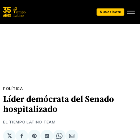
Suscríbete
POLÍTICA
Líder demócrata del Senado
hospitalizado
EL TIEMPO LATINO TEAM
𝕏
Compartir
Share
Compartir
Share
Compartir