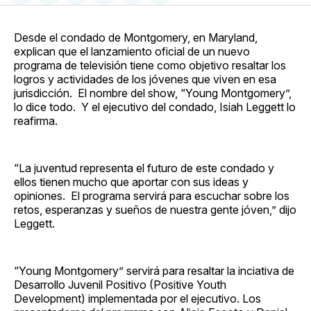
en
on
en
on
via
Facebook
Pinterest
LinkedIn
WhatsApp
Email
Desde el condado de Montgomery, en Maryland,
explican que el lanzamiento oficial de un nuevo
programa de televisión tiene como objetivo resaltar los
logros y actividades de los jóvenes que viven en esa
jurisdicción. El nombre del show, “Young Montgomery”,
lo dice todo. Y el ejecutivo del condado, Isiah Leggett lo
reafirma.
“La juventud representa el futuro de este condado y
ellos tienen mucho que aportar con sus ideas y
opiniones. El programa servirá para escuchar sobre los
retos, esperanzas y sueños de nuestra gente jóven,” dijo
Leggett.
“Young Montgomery” servirá para resaltar la inciativa de
Desarrollo Juvenil Positivo (Positive Youth
Development) implementada por el ejecutivo. Los