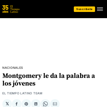
Suscríbete
NACIONALES
Montgomery le da la palabra a
los jóvenes
EL TIEMPO LATINO TEAM
𝕏
Compartir
Share
Compartir
Share
Compartir