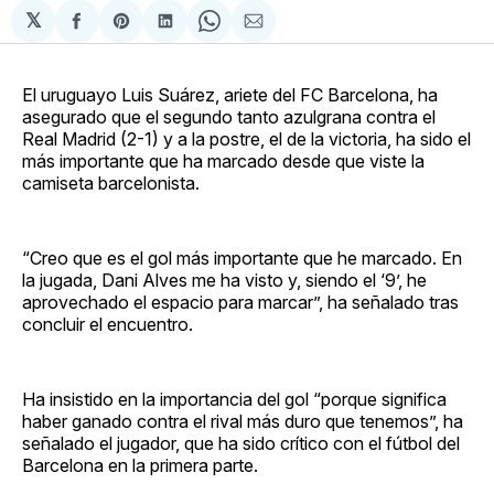
𝕏
Compartir
Share
Compartir
Share
Compartir
en
on
en
on
via
Facebook
Pinterest
LinkedIn
WhatsApp
Email
El uruguayo Luis Suárez, ariete del FC Barcelona, ha
asegurado que el segundo tanto azulgrana contra el
Real Madrid (2-1) y a la postre, el de la victoria, ha sido el
más importante que ha marcado desde que viste la
camiseta barcelonista.
“Creo que es el gol más importante que he marcado. En
la jugada, Dani Alves me ha visto y, siendo el ‘9’, he
aprovechado el espacio para marcar”, ha señalado tras
concluir el encuentro.
Ha insistido en la importancia del gol “porque significa
haber ganado contra el rival más duro que tenemos”, ha
señalado el jugador, que ha sido crítico con el fútbol del
Barcelona en la primera parte.