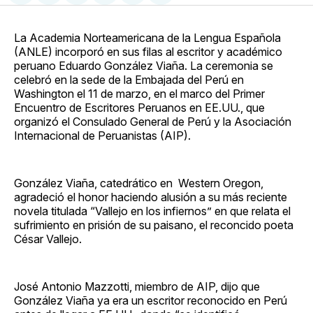
en
on
en
on
via
Facebook
Pinterest
LinkedIn
WhatsApp
Email
La Academia Norteamericana de la Lengua Española
(ANLE) incorporó en sus filas al escritor y académico
peruano Eduardo González Viaña. La ceremonia se
celebró en la sede de la Embajada del Perú en
Washington el 11 de marzo, en el marco del Primer
Encuentro de Escritores Peruanos en EE.UU., que
organizó el Consulado General de Perú y la Asociación
Internacional de Peruanistas (AIP).
González Viaña, catedrático en Western Oregon,
agradeció el honor haciendo alusión a su más reciente
novela titulada “Vallejo en los infiernos” en que relata el
sufrimiento en prisión de su paisano, el reconcido poeta
César Vallejo.
José Antonio Mazzotti, miembro de AIP, dijo que
González Viaña ya era un escritor reconocido en Perú