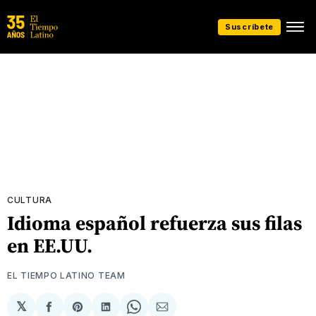
Suscríbete
CULTURA
Idioma español refuerza sus filas
en EE.UU.
EL TIEMPO LATINO TEAM
𝕏
Compartir
Share
Compartir
Share
Compartir