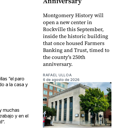
Anniversary
Montgomery History will
open a new center in
Rockville this September,
inside the historic building
that once housed Farmers
Banking and Trust, timed to
the county's 250th
anniversary.
RAFAEL ULLOA
las “el paro
6 de agosto de 2026
do a la casa y
ay muchas
rabajo y en el
d”.