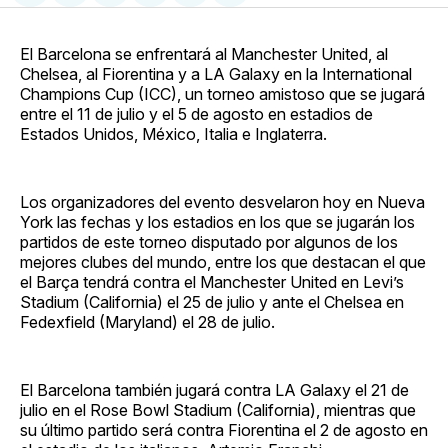
en
on
en
on
via
Facebook
Pinterest
LinkedIn
WhatsApp
Email
El Barcelona se enfrentará al Manchester United, al
Chelsea, al Fiorentina y a LA Galaxy en la International
Champions Cup (ICC), un torneo amistoso que se jugará
entre el 11 de julio y el 5 de agosto en estadios de
Estados Unidos, México, Italia e Inglaterra.
Los organizadores del evento desvelaron hoy en Nueva
York las fechas y los estadios en los que se jugarán los
partidos de este torneo disputado por algunos de los
mejores clubes del mundo, entre los que destacan el que
el Barça tendrá contra el Manchester United en Levi’s
Stadium (California) el 25 de julio y ante el Chelsea en
Fedexfield (Maryland) el 28 de julio.
El Barcelona también jugará contra LA Galaxy el 21 de
julio en el Rose Bowl Stadium (California), mientras que
su último partido será contra Fiorentina el 2 de agosto en