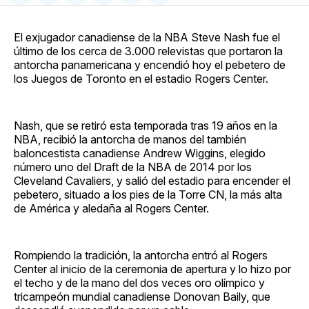
en
on
en
on
via
Facebook
Pinterest
LinkedIn
WhatsApp
Email
El exjugador canadiense de la NBA Steve Nash fue el
último de los cerca de 3.000 relevistas que portaron la
antorcha panamericana y encendió hoy el pebetero de
los Juegos de Toronto en el estadio Rogers Center.
Nash, que se retiró esta temporada tras 19 años en la
NBA, recibió la antorcha de manos del también
baloncestista canadiense Andrew Wiggins, elegido
número uno del Draft de la NBA de 2014 por los
Cleveland Cavaliers, y salió del estadio para encender el
pebetero, situado a los pies de la Torre CN, la más alta
de América y aledaña al Rogers Center.
Rompiendo la tradición, la antorcha entró al Rogers
Center al inicio de la ceremonia de apertura y lo hizo por
el techo y de la mano del dos veces oro olímpico y
tricampeón mundial canadiense Donovan Baily, que