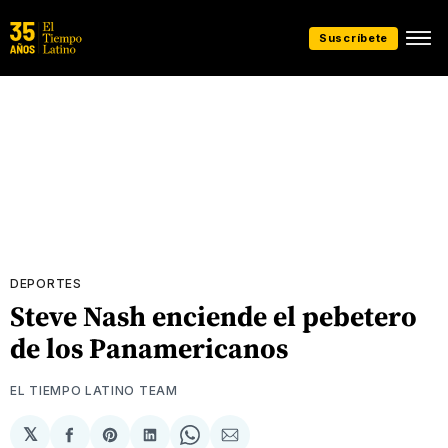
Suscríbete
DEPORTES
Steve Nash enciende el pebetero
de los Panamericanos
EL TIEMPO LATINO TEAM
𝕏
Compartir
Share
Compartir
Share
Compartir