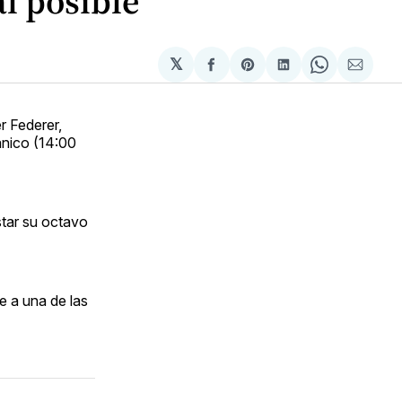
l posible
𝕏
Compartir
Share
Compartir
Share
Compa
en
on
en
on
via
Facebook
Pinterest
LinkedIn
WhatsApp
Email
r Federer,
ánico (14:00
star su octavo
e a una de las