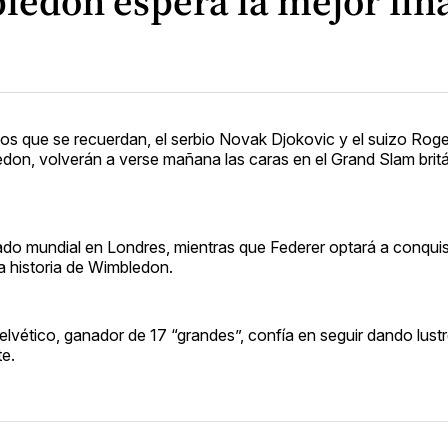
edon espera la mejor fina
os que se recuerdan, el serbio Novak Djokovic y el suizo Roge
don, volverán a verse mañana las caras en el Grand Slam brit
ado mundial en Londres, mientras que Federer optará a conqui
 la historia de Wimbledon.
lvético, ganador de 17 “grandes”, confía en seguir dando lustr
te.