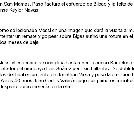
en San Mamés. Pasó factura el esfuerzo de Bilbao y la falta de
cense Keylor Navas.
como se lesionaba Messi en una imagen que dará la vuelta al 
ntentar un remate y golpear sobre Bigas sufrió una rotura en el
 dos meses de baja.
 Messi el escenario se complica hasta enero para un Barcelona
atador del uruguayo Luis Suárez pero sin brillantez. Su doblete
os del final en un tanto de Jonathan Viera y puso la emoción h
 A sus 40 años Juan Carlos Valerón jugó sus primeros minutos 
despidió como merecía, en la elite.