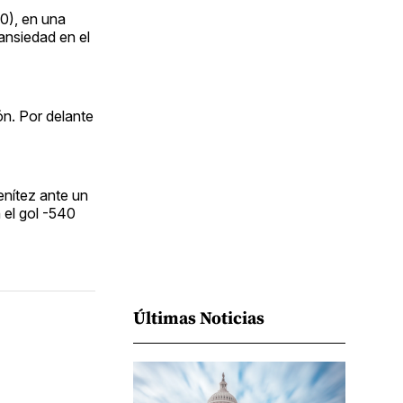
Facebook
Pinterest
LinkedIn
WhatsApp
Email
-0), en una
 ansiedad en el
ión. Por delante
enítez ante un
 el gol -540
Últimas Noticias