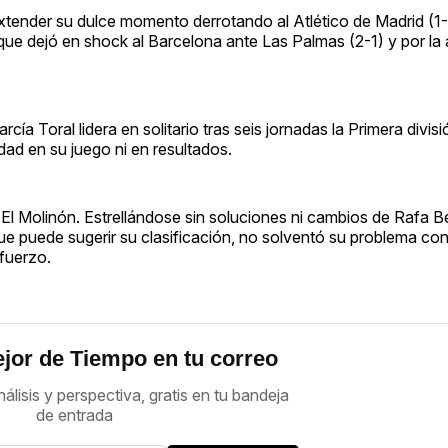
ras extender su dulce momento derrotando al Atlético de Madrid (1
 que dejó en shock al Barcelona ante Las Palmas (2-1) y por la
cía Toral lidera en solitario tras seis jornadas la Primera divis
dad en su juego ni en resultados.
n El Molinón. Estrellándose sin soluciones ni cambios de Rafa B
ue puede sugerir su clasificación, no solventó su problema con
sfuerzo.
jor de Tiempo en tu correo
nálisis y perspectiva, gratis en tu bandeja
de entrada