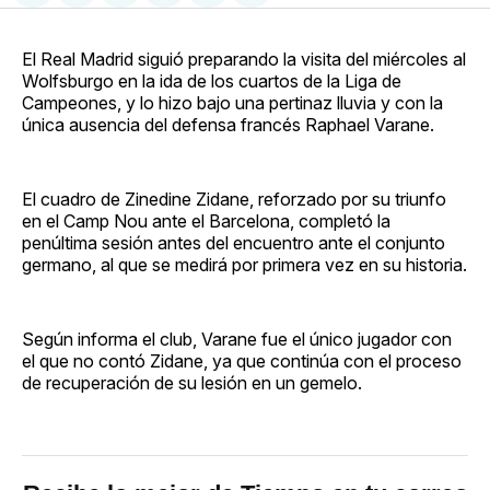
en
on
en
on
via
Facebook
Pinterest
LinkedIn
WhatsApp
Email
El Real Madrid siguió preparando la visita del miércoles al
Wolfsburgo en la ida de los cuartos de la Liga de
Campeones, y lo hizo bajo una pertinaz lluvia y con la
única ausencia del defensa francés Raphael Varane.
El cuadro de Zinedine Zidane, reforzado por su triunfo
en el Camp Nou ante el Barcelona, completó la
penúltima sesión antes del encuentro ante el conjunto
germano, al que se medirá por primera vez en su historia.
Según informa el club, Varane fue el único jugador con
el que no contó Zidane, ya que continúa con el proceso
de recuperación de su lesión en un gemelo.