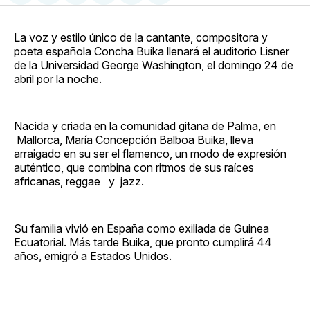
en
on
en
on
via
Facebook
Pinterest
LinkedIn
WhatsApp
Email
La voz y estilo único de la cantante, compositora y
poeta española Concha Buika llenará el auditorio Lisner
de la Universidad George Washington, el domingo 24 de
abril por la noche.
Nacida y criada en la comunidad gitana de Palma, en
Mallorca, María Concepción Balboa Buika, lleva
arraigado en su ser el flamenco, un modo de expresión
auténtico, que combina con ritmos de sus raíces
africanas, reggae y jazz.
Su familia vivió en España como exiliada de Guinea
Ecuatorial. Más tarde Buika, que pronto cumplirá 44
años, emigró a Estados Unidos.