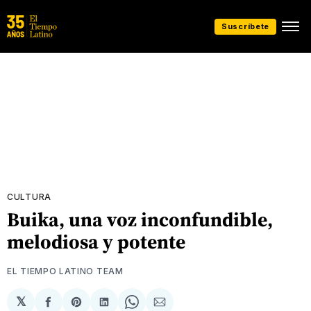
Suscríbete
CULTURA
Buika, una voz inconfundible,
melodiosa y potente
EL TIEMPO LATINO TEAM
𝕏
Compartir
Share
Compartir
Share
Compartir