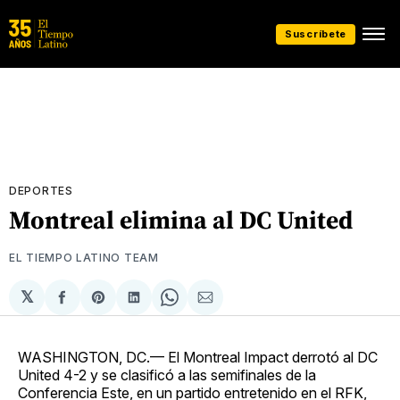
Suscríbete
DEPORTES
Montreal elimina al DC United
EL TIEMPO LATINO TEAM
𝕏
Compartir
Share
Compartir
Share
Compartir
en
on
en
on
via
Facebook
Pinterest
LinkedIn
WhatsApp
Email
WASHINGTON, DC.— El Montreal Impact derrotó al DC
United 4-2 y se clasificó a las semifinales de la
Conferencia Este, en un partido entretenido en el RFK,