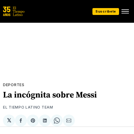
Suscríbete
DEPORTES
La incógnita sobre Messi
EL TIEMPO LATINO TEAM
𝕏
Compartir
Share
Compartir
Share
Compartir
en
on
en
on
via