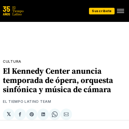
Suscríbete
CULTURA
El Kennedy Center anuncia
temporada de ópera, orquesta
sinfónica y música de cámara
EL TIEMPO LATINO TEAM
𝕏
Compartir
Share
Compartir
Share
Compartir
en
on
en
on
via
Facebook
Pinterest
LinkedIn
WhatsApp
Email