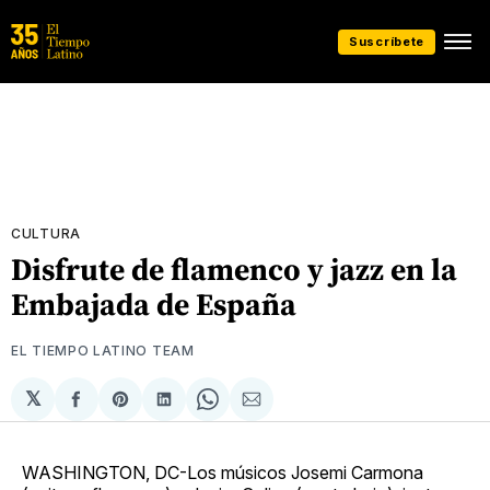
Suscríbete
CULTURA
Disfrute de flamenco y jazz en la
Embajada de España
EL TIEMPO LATINO TEAM
𝕏
Compartir
Share
Compartir
Share
Compartir
en
on
en
on
via
Facebook
Pinterest
LinkedIn
WhatsApp
Email
WASHINGTON, DC-Los músicos Josemi Carmona