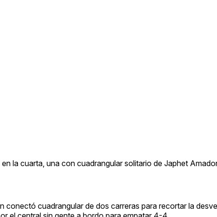
n la cuarta, una con cuadrangular solitario de Japhet Amador
 conectó cuadrangular de dos carreras para recortar la desve
or el central sin gente a bordo para empatar 4-4.