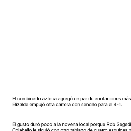
El combinado azteca agregó un par de anotaciones más e
Elizalde empujó otra carrera con sencillo para el 4-1.
El gusto duró poco a la novena local porque Rob Segedin
Colabello le siguió con otro tablazo de cuatro esquinas p