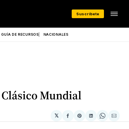
Suscríbete
GUÍA DE RECURSOS
NACIONALES
l Clásico Mundial
𝕏
Compartir
Share
Compartir
Share
Compa
en
on
en
on
via