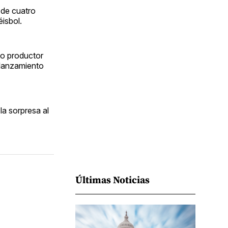
Facebook
Pinterest
LinkedIn
WhatsApp
Email
 de cuatro
éisbol.
lo productor
 lanzamiento
la sorpresa al
Últimas Noticias