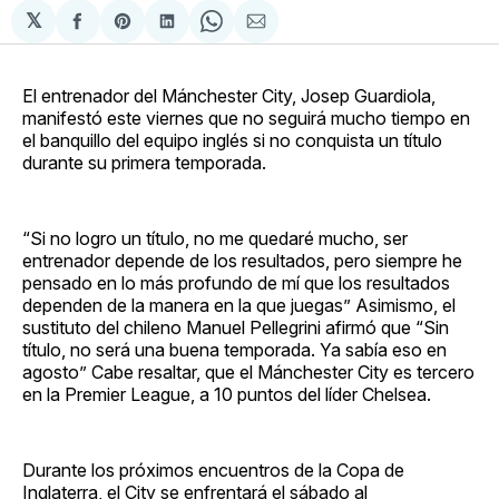
𝕏
Compartir
Share
Compartir
Share
Compartir
en
on
en
on
via
Facebook
Pinterest
LinkedIn
WhatsApp
Email
El entrenador del Mánchester City, Josep Guardiola,
manifestó este viernes que no seguirá mucho tiempo en
el banquillo del equipo inglés si no conquista un título
durante su primera temporada.
“Si no logro un título, no me quedaré mucho, ser
entrenador depende de los resultados, pero siempre he
pensado en lo más profundo de mí que los resultados
dependen de la manera en la que juegas” Asimismo, el
sustituto del chileno Manuel Pellegrini afirmó que “Sin
título, no será una buena temporada. Ya sabía eso en
agosto” Cabe resaltar, que el Mánchester City es tercero
en la Premier League, a 10 puntos del líder Chelsea.
Durante los próximos encuentros de la Copa de
Inglaterra, el City se enfrentará el sábado al