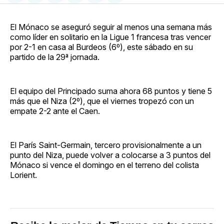
en
on
en
on
via
Facebook
Pinterest
LinkedIn
WhatsApp
Email
El Mónaco se aseguró seguir al menos una semana más
como líder en solitario en la Ligue 1 francesa tras vencer
por 2-1 en casa al Burdeos (6º), este sábado en su
partido de la 29ª jornada.
El equipo del Principado suma ahora 68 puntos y tiene 5
más que el Niza (2º), que el viernes tropezó con un
empate 2-2 ante el Caen.
El París Saint-Germain, tercero provisionalmente a un
punto del Niza, puede volver a colocarse a 3 puntos del
Mónaco si vence el domingo en el terreno del colista
Lorient.