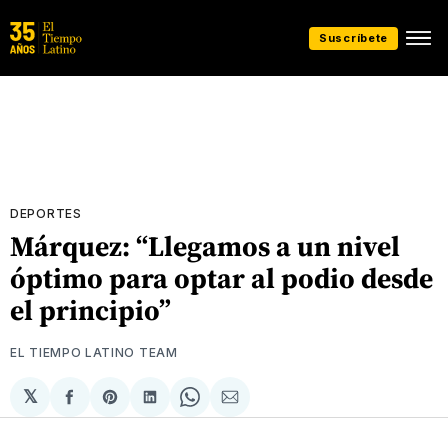
Suscríbete
DEPORTES
Márquez: “Llegamos a un nivel
óptimo para optar al podio desde
el principio”
EL TIEMPO LATINO TEAM
𝕏
Compartir
Share
Compartir
Share
Compartir
en
on
en
on
via
Facebook
Pinterest
LinkedIn
WhatsApp
Email