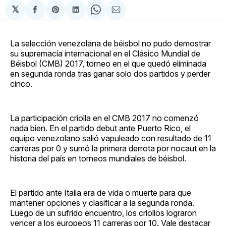
𝕏
Compartir
Share
Compartir
Share
Compartir
en
on
en
on
via
Facebook
Pinterest
LinkedIn
WhatsApp
Email
La selección venezolana de béisbol no pudo demostrar
su supremacía internacional en el Clásico Mundial de
Béisbol (CMB) 2017, torneo en el que quedó eliminada
en segunda ronda tras ganar solo dos partidos y perder
cinco.
La participación criolla en el CMB 2017 no comenzó
nada bien. En el partido debut ante Puerto Rico, el
equipo venezolano salió vapuleado con resultado de 11
carreras por 0 y sumó la primera derrota por nocaut en la
historia del país en torneos mundiales de béisbol.
El partido ante Italia era de vida o muerte para que
mantener opciones y clasificar a la segunda ronda.
Luego de un sufrido encuentro, los criollos lograron
vencer a los europeos 11 carreras por 10. Vale destacar