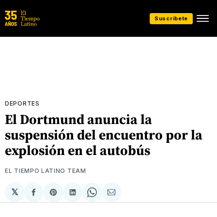
Suscríbete
DEPORTES
El Dortmund anuncia la
suspensión del encuentro por la
explosión en el autobús
EL TIEMPO LATINO TEAM
𝕏
Compartir
Share
Compartir
Share
Compartir
en
on
en
on
via
Facebook
Pinterest
LinkedIn
WhatsApp
Email