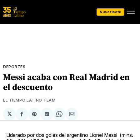
Suscríbete
DEPORTES
Messi acaba con Real Madrid en
el descuento
EL TIEMPO LATINO TEAM
𝕏
Compartir
Share
Compartir
Share
Compartir
en
on
en
on
via
Facebook
Pinterest
LinkedIn
WhatsApp
Email
Liderado por dos goles del argentino Lionel Messi (mins.