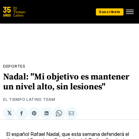
Suscríbete
DEPORTES
Nadal: "Mi objetivo es mantener
un nivel alto, sin lesiones"
EL TIEMPO LATINO TEAM
𝕏
Compartir
Share
Compartir
Share
Compartir
en
on
en
on
via
Facebook
Pinterest
LinkedIn
WhatsApp
Email
El español Rafael Nadal, que esta semana defenderá el