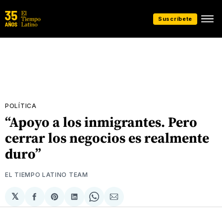
Suscríbete
POLÍTICA
“Apoyo a los inmigrantes. Pero
cerrar los negocios es realmente
duro”
EL TIEMPO LATINO TEAM
𝕏
Compartir
Share
Compartir
Share
Compartir
en
on
en
on
via
Facebook
Pinterest
LinkedIn
WhatsApp
Email