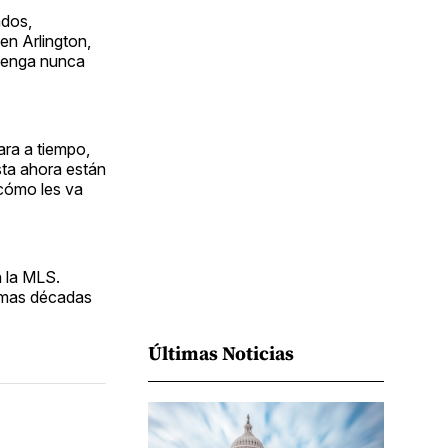
Facebook
Pinterest
LinkedIn
WhatsApp
Email
ados,
en Arlington,
 tenga nunca
ara a tiempo,
sta ahora están
cómo les va
n la MLS.
timas décadas
Últimas Noticias