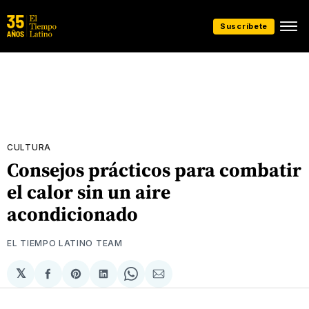
Suscríbete
CULTURA
Consejos prácticos para combatir
el calor sin un aire
acondicionado
EL TIEMPO LATINO TEAM
𝕏
Compartir
Share
Compartir
Share
Compartir
en
on
en
on
via
Facebook
Pinterest
LinkedIn
WhatsApp
Email