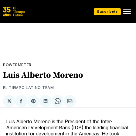
Suscríbete
POWERMETER
Luis Alberto Moreno
EL TIEMPO LATINO TEAM
𝕏
Compartir
Share
Compartir
Share
Compartir
en
on
en
on
via
Facebook
Pinterest
LinkedIn
WhatsApp
Email
Luis Alberto Moreno is the President of the Inter-
American Development Bank (IDB) the leading financial
institution for development in the Americas. He took