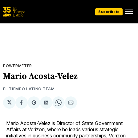
Suscríbete
POWERMETER
Mario Acosta-Velez
EL TIEMPO LATINO TEAM
𝕏
Compartir
Share
Compartir
Share
Compartir
en
on
en
on
via
Facebook
Pinterest
LinkedIn
WhatsApp
Email
Mario Acosta-Velez is Director of State Government
Affairs at Verizon, where he leads various strategic
initiatives in business community partnerships, Verizon