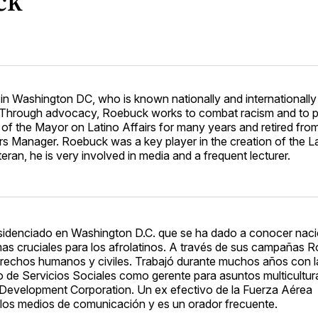
ck
n Washington DC, who is known nationally and internationally 
. Through advocacy, Roebuck works to combat racism and to p
e of the Mayor on Latino Affairs for many years and retired fro
rs Manager. Roebuck was a key player in the creation of the L
n, he is very involved in media and a frequent lecturer.
sidenciado en Washington D.C. que se ha dado a conocer naci
as cruciales para los afrolatinos. A través de sus campañas 
 derechos humanos y civiles. Trabajó durante muchos años con la
nto de Servicios Sociales como gerente para asuntos multicultu
c Development Corporation. Un ex efectivo de la Fuerza Aérea
 los medios de comunicación y es un orador frecuente.