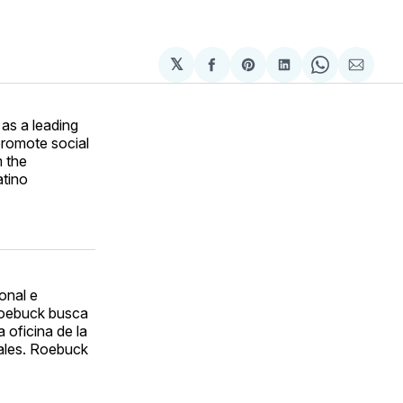
𝕏
Compartir
Share
Compartir
Share
Compa
en
on
en
on
via
Facebook
Pinterest
LinkedIn
WhatsApp
Email
as a leading
romote social
m the
atino
onal e
Roebuck busca
 oficina de la
rales. Roebuck