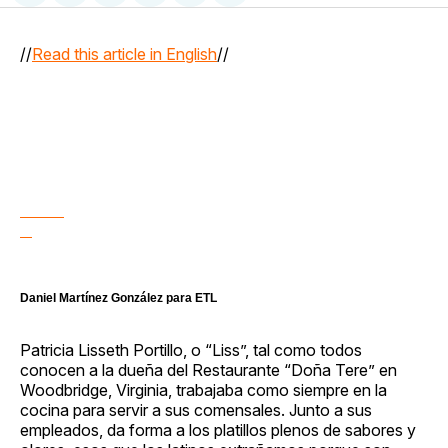
en
on
en
on
via
Facebook
Pinterest
LinkedIn
WhatsApp
Email
//
Read this article in English
//
Daniel Martínez González para ETL
Patricia Lisseth Portillo, o “Liss”, tal como todos
conocen a la dueña del Restaurante “Doña Tere” en
Woodbridge, Virginia, trabajaba como siempre en la
cocina para servir a sus comensales. Junto a sus
empleados, da forma a los platillos plenos de sabores y