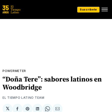
Suscríbete
POWERMETER
“Doña Tere”: sabores latinos en
Woodbridge
EL TIEMPO LATINO TEAM
𝕏
Compartir
Share
Compartir
Share
Compartir